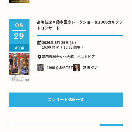
髙嶋弘之×藤本国彦トークショー＆1966カルテッ
08
トコンサート
ビートルズ・アンソロジー ～語りと音楽で巡る芳
29
醇な世界～
2026年 8月 29日 (土)
16:00 開演（ 15:30 開場 ）
埼玉県
蓮田市総合文化会館 ハストピア
1966 QUARTET
髙嶋 弘之
コンサート情報一覧