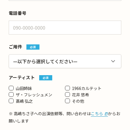
電話番号
ご用件
必須
アーティスト
必須
山田姉妹
1966カルテット
ザ・フレッシュメン
花井 悠希
髙嶋 弘之
その他
※ 高嶋ちさ子への出演依頼等、問い合わせは
こちら
からお
願いします