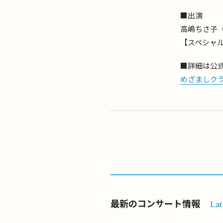
■出演
高嶋ちさ子
【スペシャ
■詳細は公
めざましクラ
最新のコンサート情報
Lat