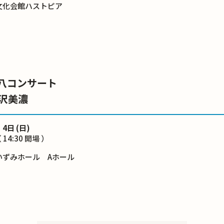
文化会館ハストピア
八コンサート
羽沢美濃
 4日 (日)
 14:30 開場 ）
いずみホール Aホール