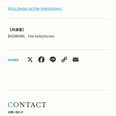
http://eplus.jp/the-telephones/
【共演者】
BIGMAMA、
the telephones
X
Facebook
Line
Copy
Email
SHARE
Link
CONTACT
お問い合わせ