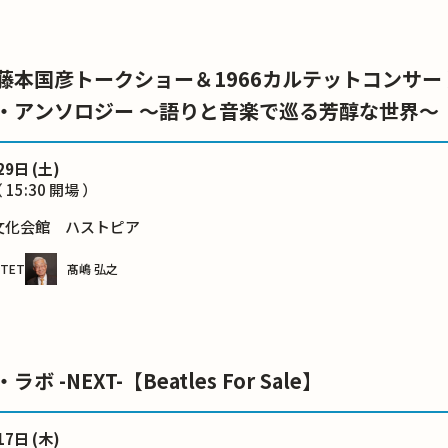
藤本国彦トークショー＆1966カルテットコンサー
・アンソロジー ～語りと音楽で巡る芳醇な世界～
29日 (土)
 15:30 開場 ）
文化会館 ハストピア
RTET
髙嶋 弘之
 -NEXT-【Beatles For Sale】
17日 (木)