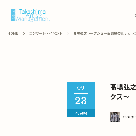
HOME
コンサート・イベント
髙嶋弘之トークショー＆1966カルテット
髙嶋弘之
09
クス～
23
奈良県
1966 Q