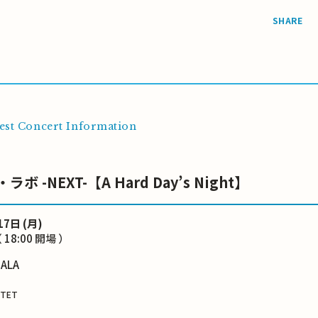
SHARE
est Concert Information
 -NEXT-【A Hard Day’s Night】
17日 (月)
 18:00 開場 ）
ALA
RTET