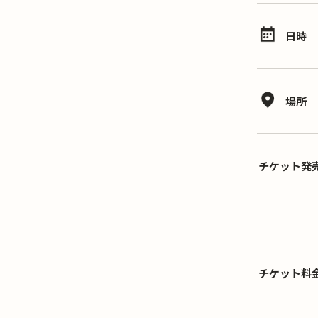
日時
場所
チケット発
チケット料