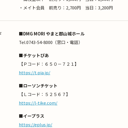
・メイト会員 前売り：2,700円 当日：3,200円
ド
■DMG MORI やまと郡山城ホール
Tel.0743-54-8000（窓口・電話）
■チケットぴあ
【Ｐコード：６５０－７２１】
https://t.pia.jp/
■ローソンチケット
【Ｌコード：５２５６７】
https://l-tike.com/
■イープラス
https://eplus.jp/