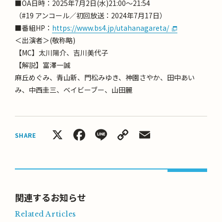
■OA日時：2025年7月2日(水)21:00～21:54
（#19 アンコール／初回放送：2024年7月17日）
■番組HP：
https://www.bs4.jp/utahanagareta/
＜出演者＞(敬称略)
【MC】太川陽介、吉川美代子
【解説】富澤一誠
麻丘めぐみ、青山新、門松みゆき、神園さやか、田中あい
み、中西圭三、ベイビーブー、山田麗
X
Facebook
Line
Copy
Email
SHARE
Link
関連するお知らせ
Related Articles