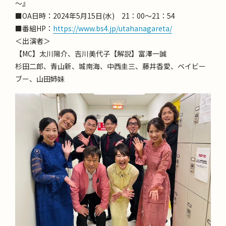
～』
■OA日時：2024年5月15日(水) 21：00～21：54
■番組HP：
https://www.bs4.jp/utahanagareta/
＜出演者＞
【MC】太川陽介、吉川美代子【解説】富澤一誠
杉田二郎、青山新、城南海、中西圭三、藤井香愛、ベイビー
ブー、山田姉妹